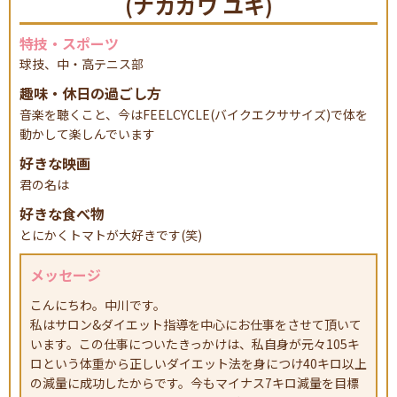
(ナカガワ ユキ)
ご存知ですか？
整骨院でも交通事故に
特技・スポーツ
よるむち打ちなどの
球技、中・高テニス部
治療を受けることが
趣味・休日の過ごし方
できます。
音楽を聴くこと、今はFEELCYCLE(バイクエクササイズ)で体を
動かして楽しんでいます
月
火
水
木
金
土
日･祝
好きな映画
○
○
○
○
○
●
×
8:30〜13:00
君の名は
○
○
×
○
○
×
×
15:00〜20:00
好きな食べ物
●土曜日・・15時まで
とにかくトマトが大好きです(笑)
〒673-0413兵庫県三木市大塚2丁目1-11
メッセージ
こんにちわ。中川です。
私はサロン&ダイエット指導を中心にお仕事をさせて頂いて
います。この仕事についたきっかけは、私自身が元々105キ
ロという体重から正しいダイエット法を身につけ40キロ以上
の減量に成功したからです。今もマイナス7キロ減量を目標