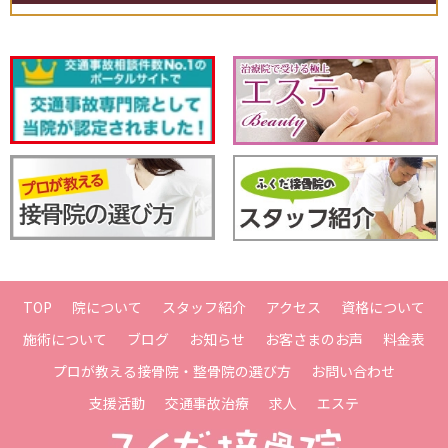
ご存知ですか？
整骨院でも交通事故に
よるむち打ちなどの
治療を受けることが
できます。
月
火
水
木
金
土
日･祝
○
○
○
○
○
●
×
8:30〜13:00
○
○
×
○
○
×
×
15:00〜20:00
●土曜日・・15時まで
〒673-0413兵庫県三木市大塚2丁目1-11
TOP
院について
スタッフ紹介
アクセス
資格について
施術について
ブログ
お知らせ
お客さまのお声
料金表
プロが教える接骨院・整骨院の選び方
お問い合わせ
支援活動
交通事故治療
求人
エステ