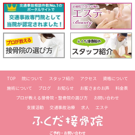
お客さまのお声
プロが教える
接骨院選び
資格について
交通事故治療
TOP
院について
スタッフ紹介
アクセス
資格について
施術について
ブログ
お知らせ
お客さまのお声
料金表
プロが教える接骨院・整骨院の選び方
お問い合わせ
支援活動
交通事故治療
求人
エステ
求人
エステ
ご予約・お問い合わせ